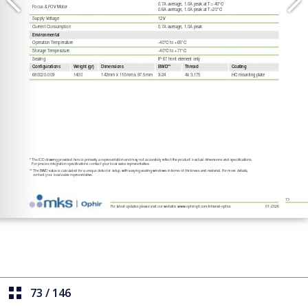
73
/
146