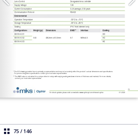
75
/
146